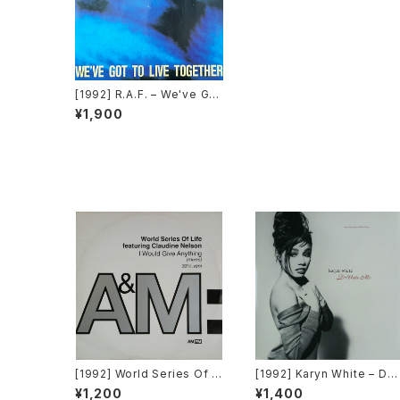
[1992] R.A.F. – We've Got
To Live Together [ZYX R
¥1,900
ecords]
[1992] World Series Of Li
[1992] Karyn White – Do
fe Featuring Claudine Ne
Unto Me / Walkin' The D
¥1,200
¥1,400