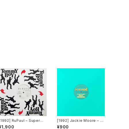
[1992] RuPaul – Supermo
[1992] Jackie Moore – B
del (You Better Work) / H
ecause The Night [Disco
¥1,900
¥900