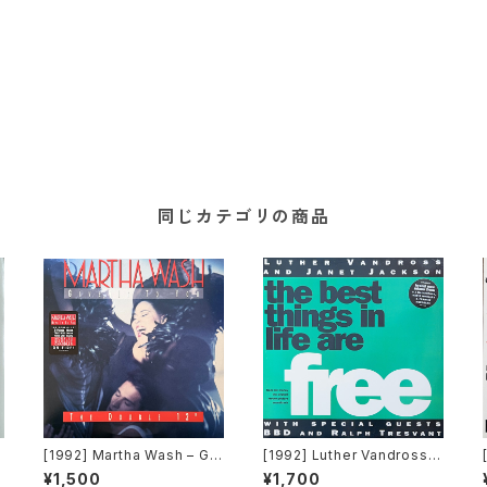
同じカテゴリの商品
[1992] Martha Wash – Giv
[1992] Luther Vandross &
e It To You [RCA][2枚組]
Janet Jackson With Spe
¥1,500
¥1,700