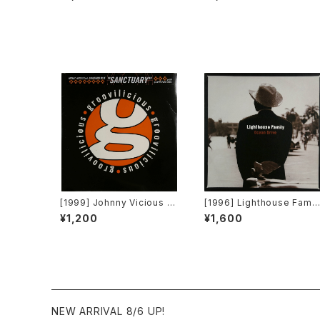
lson – I Would Give Anyth
og [Warner Bros. Record
ing (Mixes) [A&M Record
s]
s]
[1999] Johnny Vicious F
[1996] Lighthouse Famil
eat. Dangerous Dave – S
y – Ocean Drive [Wildca
¥1,200
¥1,600
anctuary [Groovilicious]
d]
NEW ARRIVAL 8/6 UP!