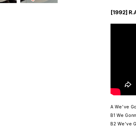
[1992] R.
A We've Go
B1 We Gonn
B2 We've G