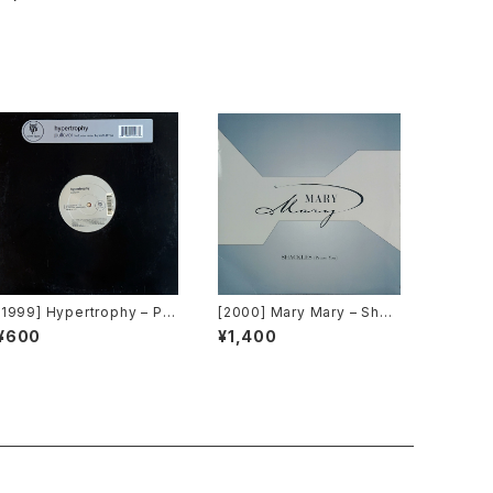
ouse Of Love [Tommy B
magic Records]
oy]
[1999] Hypertrophy – Pul
[2000] Mary Mary – Shac
lover [Tommy Boy Silver
kles (Praise You) [C2Rec
¥600
¥1,400
Label]
ords / Columbia]