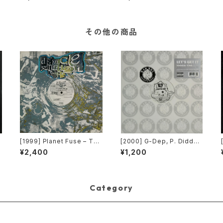
cial Guests BBD & Ralph
Tresvant – The Best Thi
ngs In Life Are Free [Per
spective Records]
その他の商品
[1999] Planet Fuse – The
[2000] G-Dep, P. Diddy
r
Real Face [Dance Polluti
& Black Rob – Let's Get It
¥2,400
¥1,200
on]
[Bad Boy Entertainment]
Category