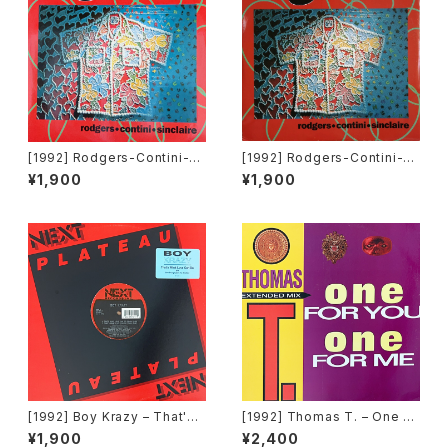
[1992] Rodgers-Contini-Si
[1992] Rodgers-Contini-Si
nclaire – Black Jack Fever
nclaire – Black Jack Fever
¥1,900
¥1,900
[Double Rec.]
[Double Rec.][在庫B]
[1992] Boy Krazy – That's
[1992] Thomas T. – One Fo
What Love Can Do [Next Pl
r You One For Me [Time Re
¥1,900
¥2,400
ateau Records Inc.]
cords][TRD 1250]