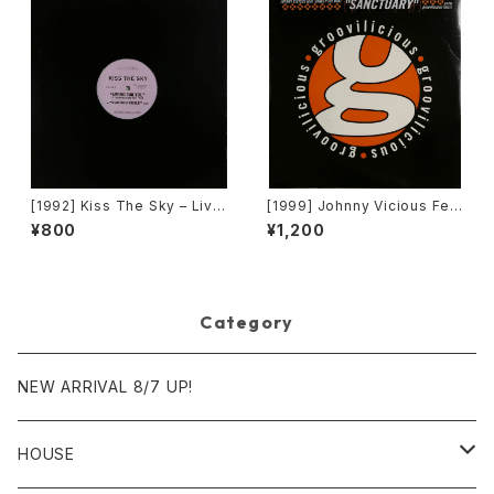
[1992] Kiss The Sky – Livin
[1999] Johnny Vicious Fea
g For You / Voodoo Chile /
t. Dangerous Dave – Sanct
¥800
¥1,200
What Does It Take? / Don't
uary [Groovilicious]
Take Your Love [Not On La
bel (Kiss The Sky)]
Category
NEW ARRIVAL 8/7 UP!
HOUSE