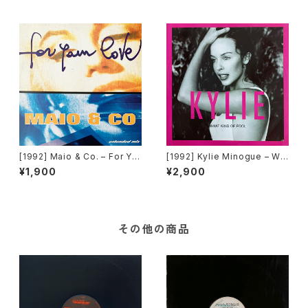
[1992] Maio & Co. – For Yo
[1992] Kylie Minogue – Wh
ur Love [Time Records]
at Kind Of Fool [PWL Inter
¥1,900
¥2,900
national]
その他の商品