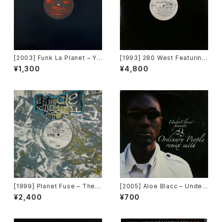
[2003] Funk La Planet – Yo
[1993] 280 West Featuring
u Gave Me Love (Funk La
Diamond Temple – Love's
¥1,300
¥4,800
Planet 007)[Funk La Plane
Masquerade [Kaleidiasco
t]
pe Records]
[1999] Planet Fuse – The R
[2005] Aloe Blacc – Under
eal Face [Dance Pollution]
Clover Presents Ordinary
¥2,400
¥700
People Remix Suite [Unde
rClover Records]